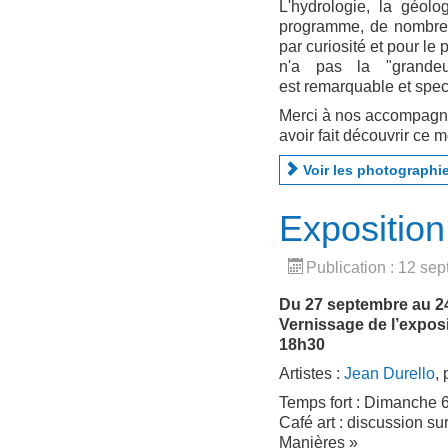
L'hydrologie, la géolo
programme, de nombreux
par curiosité et pour le p
n'a pas la "grande
est remarquable et spec
Merci à nos accompagnat
avoir fait découvrir ce 
Voir les photographie
Exposition
Publication : 12 se
Du 27 septembre au 2
Vernissage de l’expos
18h30
Artistes :
Jean Durello
,
Temps fort : Dimanche 6
Café art : discussion su
Manières »