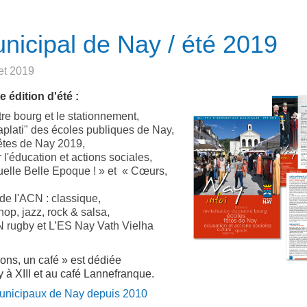
unicipal de Nay / été 2019
let 2019
édition d'été :
tre bourg et le stationnement,
aplati" des écoles publiques de Nay,
tes de Nay 2019,
 l'éducation et actions sociales,
uelle Belle Epoque ! » et « Cœurs,
de l'ACN : classique,
op, jazz, rock & salsa,
N rugby et L’ES Nay Vath Vielha
ns, un café » est dédiée
à XIII et au café Lannefranque.
 municipaux de Nay depuis 2010