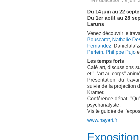
Publication : 9 juin
Du 14 juin au 22 septe
Du 1er août au 28 se
Laruns
Venez découvrir le trava
Bouscarat,
Nathalie De
Fernandez,
DanielaIaïz
Perlein,
Philippe
Pujo
e
Les temps forts
Café art, discussions s
et "L’art au corps" ani
Présentation du trava
suivie de la projection 
Kramer.
Conférence-débat "Qu’
psychanalyste .
Visite guidée de l’expo
www.nayart.fr
Exposition