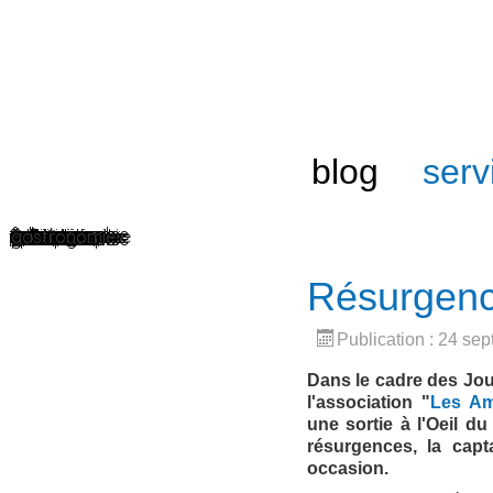
blog
serv
immersion
culture
institution
création
édition
entreprise
e-commerce
éducation
sport
formation
artisanat
patrimoine
association
muséographie
eco-tourisme
gastronomie
Résurgence
Publication : 24 se
Dans le cadre des Jo
l'association "
Les Am
une sortie à l'Oeil d
résurgences, la capt
occasion.