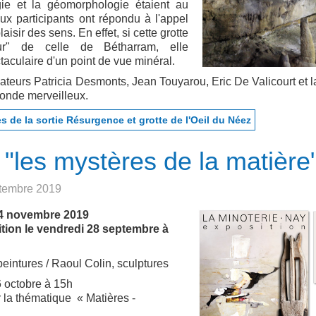
gie et la géomorphologie étaient au
 participants ont répondu à l'appel
laisir des sens. En effet, si cette grotte
ur" de celle de Bétharram, elle
taculaire d'un point de vue minéral.
eurs Patricia Desmonts, Jean Touyarou, Eric De Valicourt et l
monde merveilleux.
s de la sortie Résurgence et grotte de l'Oeil du Néez
 "les mystères de la matière
ptembre 2019
4 novembre 2019
ition le vendredi 28 septembre à
 peintures / Raoul Colin, sculptures
 octobre à 15h
r la thématique « Matières -