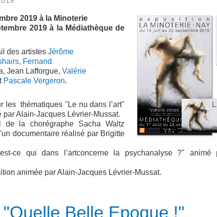
 2019
mbre 2019 à la Minoterie
ptembre 2019 à la Médiathèque de
il des artistes
Jérôme
shairs,
Fernand
a, Jean Lafforgue,
Valérie
t
Pascale Vergeron
.
ur les thématiques "Le nu dans l’art"
mé par Alain-Jacques Lévrier-Mussat.
il de la chorégraphe Sacha Waltz
d'un documentaire réalisé par Brigitte
est-ce qui dans l’artconcerne la psychanalyse ?" animé 
sition animée par Alain-Jacques Lévrier-Mussat.
 "Quelle Belle Epoque !"