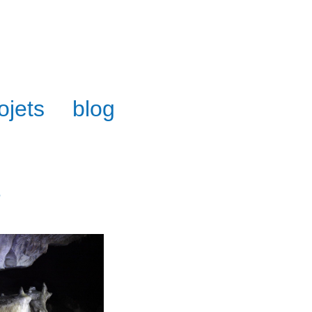
ojets
blog
z