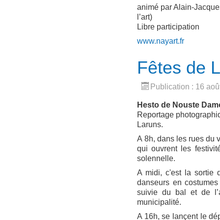
animé par Alain-Jacques
l’art)
Libre participation
www.nayart.fr
Fêtes de 
Publication : 16 ao
Hesto de Nouste Dam
Reportage photographiqu
Laruns.
A 8h, dans les rues du 
qui ouvrent les festivi
solennelle.
A midi, c'est la sortie
danseurs en costumes t
suivie du bal et de l’a
municipalité.
A 16h, se lançent le dé