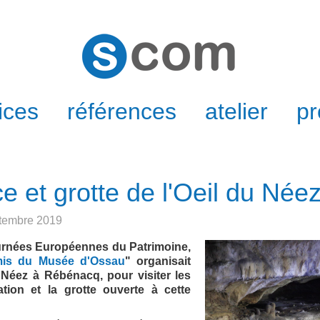
ices
références
atelier
pr
 et grotte de l'Oeil du Née
ptembre 2019
urnées Européennes du Patrimoine,
is du Musée d'Ossau
" organisait
u Néez à Rébénacq, pour visiter les
ation et la grotte ouverte à cette