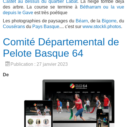
Castet au dessus du quartier Labat
. La neige tombe déjà
des arbre. La course se termine à
Bétharram ou la vue
depuis le Gave
est très poétique
Les photographies de paysages du
Béarn
, de la
Bigorre
, du
Cousérans
du
Pays Basque
.... c'est sur
www.stockli.photos
.
Comité Départemental de
Pelote Basque 64
Publication : 27 janvier 2023
De